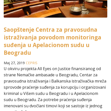
Saopštenje Centra za pravosudna
istraživanja povodom monitoringa
suđenja u Apelacionom sudu u
Beogradu
Maj 27, 2019
CEPRIS
U okviru projekta All Eyes on Justice finansiranog od
strane Nemačke ambasade u Beogradu, Centar za
pravosudna istraživanja i Balkanska istraživačka mreža
sprovode praćenje suđenja za korupciju i organizovani
kriminal u Višem sudu u Beogradu i u Apelacionom
sudu u Beogradu. Za potrebe praćenja suđenja
imenovani su dvočlani timovi koji se sastoje iz jednog