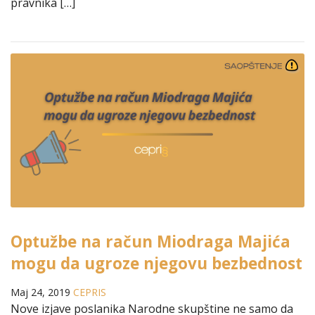
pravnika […]
Optužbe na račun Miodraga Majića
mogu da ugroze njegovu bezbednost
Maj 24, 2019
CEPRIS
Nove izjave poslanika Narodne skupštine ne samo da