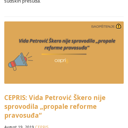
sudskih presuda.
CEPRIS: Vida Petrović Škero nije
sprovodila „propale reforme
pravosuđa“
Avgust 19, 2019
CEPRIS