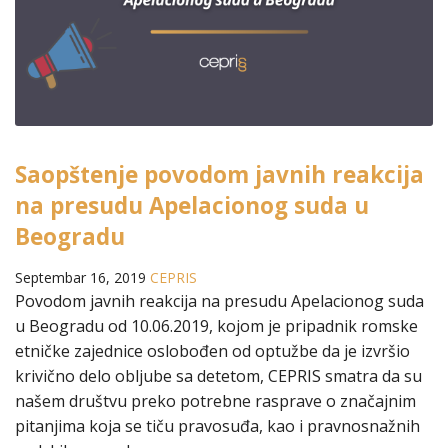
Saopštenje povodom javnih reakcija
na presudu Apelacionog suda u
Beogradu
Septembar 16, 2019
CEPRIS
Povodom javnih reakcija na presudu Apelacionog suda
u Beogradu od 10.06.2019, kojom je pripadnik romske
etničke zajednice oslobođen od optužbe da je izvršio
krivično delo obljube sa detetom, CEPRIS smatra da su
našem društvu preko potrebne rasprave o značajnim
pitanjima koja se tiču pravosuđa, kao i pravnosnažnih