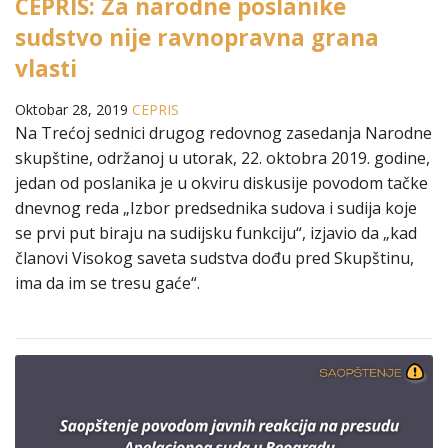
CEPRIS: Za narodne poslanike
sudstvo nije ravnopravna grana
vlasti
Oktobar 28, 2019
CEPRIS
Na Trećoj sednici drugog redovnog zasedanja Narodne
skupštine, održanoj u utorak, 22. oktobra 2019. godine,
jedan od poslanika je u okviru diskusije povodom tačke
dnevnog reda „Izbor predsednika sudova i sudija koje
se prvi put biraju na sudijsku funkciju“, izjavio da „kad
članovi Visokog saveta sudstva dođu pred Skupštinu,
ima da im se tresu gaće“.