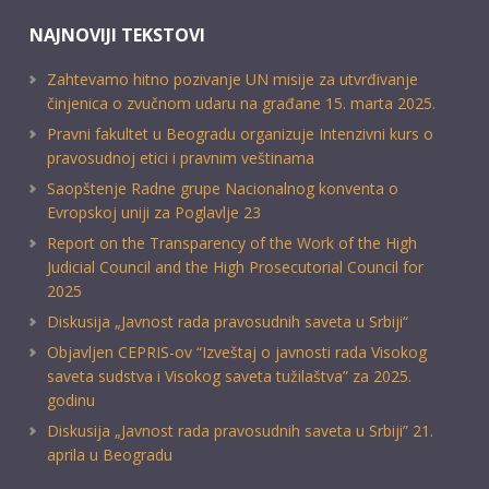
NAJNOVIJI TEKSTOVI
Zahtevamo hitno pozivanje UN misije za utvrđivanje
činjenica o zvučnom udaru na građane 15. marta 2025.
Pravni fakultet u Beogradu organizuje Intenzivni kurs o
pravosudnoj etici i pravnim veštinama
Saopštenje Radne grupe Nacionalnog konventa o
Evropskoj uniji za Poglavlje 23
Report on the Transparency of the Work of the High
Judicial Council and the High Prosecutorial Council for
2025
Diskusija „Javnost rada pravosudnih saveta u Srbiji“
Objavljen CEPRIS-ov “Izveštaj o javnosti rada Visokog
saveta sudstva i Visokog saveta tužilaštva” za 2025.
godinu
Diskusija „Javnost rada pravosudnih saveta u Srbiji” 21.
aprila u Beogradu