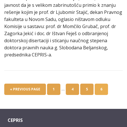
javnost da je s velikom zabrinutošću primio k znanju
rešenje kojim je prof. dr Ljubomir Stajić, dekan Pravnog
fakulteta u Novom Sadu, oglasio ništavom odluku
Komisije u sastavu: prof. dr Momčilo Grubač, prof. dr
Zagorka Jekić i doc. dr Ištvan Feješ o odbranjenoj
doktorskoj disertaciji i sticanju naučnog stepena
doktora pravnih nauka g. Slobodana Beljanskog,
predsednika CEPRIS-a.
…
« PREVIOUS PAGE
1
4
5
6
CEPRIS