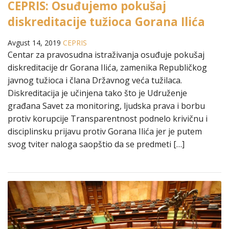
CEPRIS: Osuđujemo pokušaj
diskreditacije tužioca Gorana Ilića
Avgust 14, 2019
CEPRIS
Centar za pravosudna istraživanja osuđuje pokušaj
diskreditacije dr Gorana Ilića, zamenika Republičkog
javnog tužioca i člana Državnog veća tužilaca.
Diskreditacija je učinjena tako što je Udruženje
građana Savet za monitoring, ljudska prava i borbu
protiv korupcije Transparentnost podnelo krivičnu i
disciplinsku prijavu protiv Gorana Ilića jer je putem
svog tviter naloga saopštio da se predmeti […]