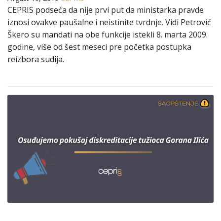
CEPRIS podseća da nije prvi put da ministarka pravde
iznosi ovakve paušalne i neistinite tvrdnje. Vidi Petrović
Škero su mandati na obe funkcije istekli 8. marta 2009.
godine, više od šest meseci pre početka postupka
reizbora sudija.