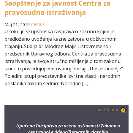
Saopštenje za javnost Centra za
pravosudna istraživanja
Maj 21, 2019
CEPRIS
U toku je skupštinska rasprava o zakonu kojim je
predloženo uvođenje kazne zatvora u doživotnom
trajanju. Sudija dr Miodrag Majić , istovremeno i
predsednik Upravnog odbora Centra za pravosudna
istraživanja, je svoje stručno mišljenje o tom zakonu
izneo u poslednjoj emitovanoj emisiji „Utisak nedelje“.
Pojedini istupi predstavnika izvršne vlasti i narodnih
poslanika tokom sednice Narodne […]