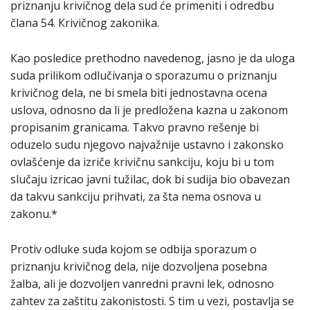
priznanju krivičnog dela sud će primeniti i odredbu
člana 54. Кrivičnog zakonika.
Кao posledice prethodno navedenog, jasno je da uloga
suda prilikom odlučivanja o sporazumu o priznanju
krivičnog dela, ne bi smela biti jednostavna ocena
uslova, odnosno da li je predložena kazna u zakonom
propisanim granicama. Takvo pravno rešenje bi
oduzelo sudu njegovo najvažnije ustavno i zakonsko
ovlašćenje da izriče krivičnu sankciju, koju bi u tom
slučaju izricao javni tužilac, dok bi sudija bio obavezan
da takvu sankciju prihvati, za šta nema osnova u
zakonu.*
Protiv odluke suda kojom se odbija sporazum o
priznanju krivičnog dela, nije dozvoljena posebna
žalba, ali je dozvoljen vanredni pravni lek, odnosno
zahtev za zaštitu zakonistosti. S tim u vezi, postavlja se