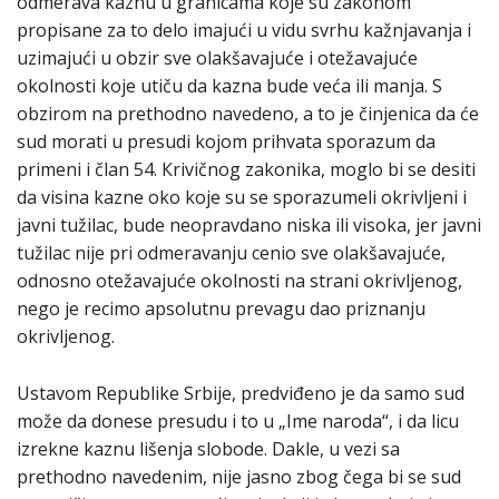
odmerava kaznu u granicama koje su zakonom
propisane za to delo imajući u vidu svrhu kažnjavanja i
uzimajući u obzir sve olakšavajuće i otežavajuće
okolnosti koje utiču da kazna bude veća ili manja. S
obzirom na prethodno navedeno, a to je činjenica da će
sud morati u presudi kojom prihvata sporazum da
primeni i član 54. Кrivičnog zakonika, moglo bi se desiti
da visina kazne oko koje su se sporazumeli okrivljeni i
javni tužilac, bude neopravdano niska ili visoka, jer javni
tužilac nije pri odmeravanju cenio sve olakšavajuće,
odnosno otežavajuće okolnosti na strani okrivljenog,
nego je recimo apsolutnu prevagu dao priznanju
okrivljenog.
Ustavom Republike Srbije, predviđeno je da samo sud
može da donese presudu i to u „Ime naroda“, i da licu
izrekne kaznu lišenja slobode. Dakle, u vezi sa
prethodno navedenim, nije jasno zbog čega bi se sud