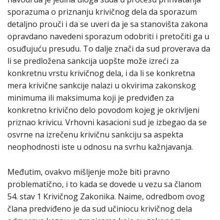
sporazuma o priznanju krivičnog dela da sporazum
detaljno prouči i da se uveri da je sa stanovišta zakona
opravdano navedeni sporazum odobriti i pretočiti ga u
osuđujuću presudu. To dalje znači da sud proverava da
li se predložena sankcija uopšte može izreći za
konkretnu vrstu krivičnog dela, i da li se konkretna
mera krivične sankcije nalazi u okvirima zakonskog
minimuma ili maksimuma koji je predviđen za
konkretno krivično delo povodom kojeg je okrivljeni
priznao krivicu. Vrhovni kasacioni sud je izbegao da se
osvrne na izrečenu krivičnu sankciju sa aspekta
neophodnosti iste u odnosu na svrhu kažnjavanja.
Međutim, ovakvo mišljenje može biti pravno
problematično, i to kada se dovede u vezu sa članom
54. stav 1 Кrivičnog Zakonika. Naime, odredbom ovog
člana predviđeno je da sud učiniocu krivičnog dela