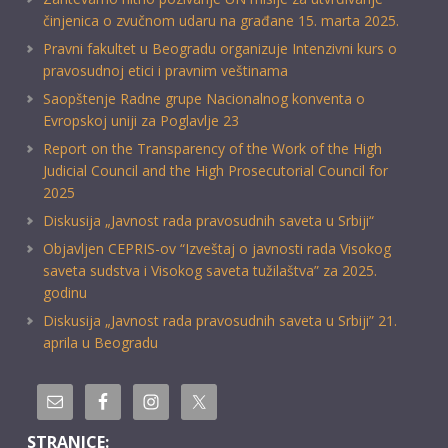
činjenica o zvučnom udaru na građane 15. marta 2025.
Pravni fakultet u Beogradu organizuje Intenzivni kurs o
pravosudnoj etici i pravnim veštinama
Saopštenje Radne grupe Nacionalnog konventa o
Evropskoj uniji za Poglavlje 23
Report on the Transparency of the Work of the High
Judicial Council and the High Prosecutorial Council for
2025
Diskusija „Javnost rada pravosudnih saveta u Srbiji“
Objavljen CEPRIS-ov “Izveštaj o javnosti rada Visokog
saveta sudstva i Visokog saveta tužilaštva” za 2025.
godinu
Diskusija „Javnost rada pravosudnih saveta u Srbiji” 21.
aprila u Beogradu
STRANICE: