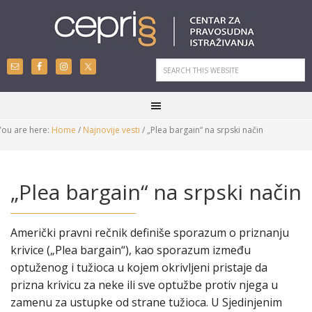
You are here:
Home
/
Najnovije vesti
/
„Plea bargain“ na srpski način
„Plea bargain“ na srpski način
Američki pravni rečnik definiše sporazum o priznanju
krivice („Plea bargain“), kao sporazum između
optuženog i tužioca u kojem okrivljeni pristaje da
prizna krivicu za neke ili sve optužbe protiv njega u
zamenu za ustupke od strane tužioca. U Sjedinjenim