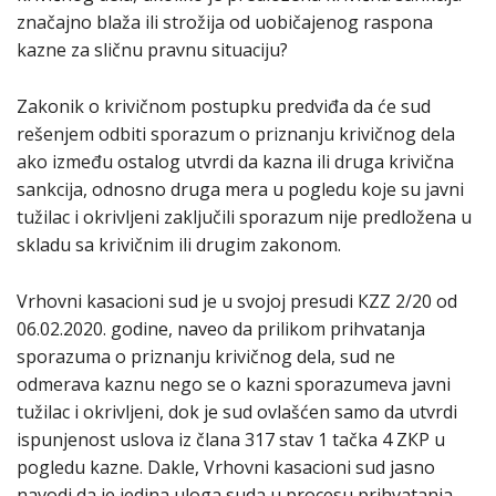
značajno blaža ili strožija od uobičajenog raspona
kazne za sličnu pravnu situaciju?
Zakonik o krivičnom postupku predviđa da će sud
rešenjem odbiti sporazum o priznanju krivičnog dela
ako između ostalog utvrdi da kazna ili druga krivična
sankcija, odnosno druga mera u pogledu koje su javni
tužilac i okrivljeni zaključili sporazum nije predložena u
skladu sa krivičnim ili drugim zakonom.
Vrhovni kasacioni sud je u svojoj presudi КZZ 2/20 od
06.02.2020. godine, naveo da prilikom prihvatanja
sporazuma o priznanju krivičnog dela, sud ne
odmerava kaznu nego se o kazni sporazumeva javni
tužilac i okrivljeni, dok je sud ovlašćen samo da utvrdi
ispunjenost uslova iz člana 317 stav 1 tačka 4 ZКP u
pogledu kazne. Dakle, Vrhovni kasacioni sud jasno
navodi da je jedina uloga suda u procesu prihvatanja