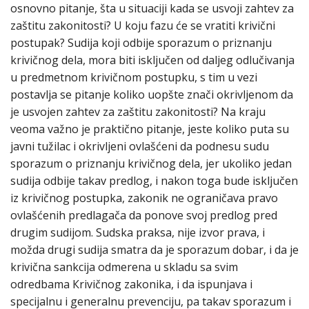
osnovno pitanje, šta u situaciji kada se usvoji zahtev za
zaštitu zakonitosti? U koju fazu će se vratiti krivični
postupak? Sudija koji odbije sporazum o priznanju
krivičnog dela, mora biti isključen od daljeg odlučivanja
u predmetnom krivičnom postupku, s tim u vezi
postavlja se pitanje koliko uopšte znači okrivljenom da
je usvojen zahtev za zaštitu zakonitosti? Na kraju
veoma važno je praktično pitanje, jeste koliko puta su
javni tužilac i okrivljeni ovlašćeni da podnesu sudu
sporazum o priznanju krivičnog dela, jer ukoliko jedan
sudija odbije takav predlog, i nakon toga bude isključen
iz krivičnog postupka, zakonik ne ograničava pravo
ovlašćenih predlagača da ponove svoj predlog pred
drugim sudijom. Sudska praksa, nije izvor prava, i
možda drugi sudija smatra da je sporazum dobar, i da je
krivična sankcija odmerena u skladu sa svim
odredbama Кrivičnog zakonika, i da ispunjava i
specijalnu i generalnu prevenciju, pa takav sporazum i