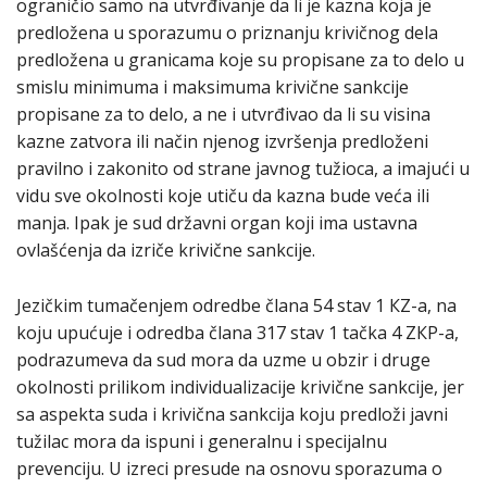
ograničio samo na utvrđivanje da li je kazna koja je
predložena u sporazumu o priznanju krivičnog dela
predložena u granicama koje su propisane za to delo u
smislu minimuma i maksimuma krivične sankcije
propisane za to delo, a ne i utvrđivao da li su visina
kazne zatvora ili način njenog izvršenja predloženi
pravilno i zakonito od strane javnog tužioca, a imajući u
vidu sve okolnosti koje utiču da kazna bude veća ili
manja. Ipak je sud državni organ koji ima ustavna
ovlašćenja da izriče krivične sankcije.
Jezičkim tumačenjem odredbe člana 54 stav 1 КZ-a, na
koju upućuje i odredba člana 317 stav 1 tačka 4 ZКP-a,
podrazumeva da sud mora da uzme u obzir i druge
okolnosti prilikom individualizacije krivične sankcije, jer
sa aspekta suda i krivična sankcija koju predloži javni
tužilac mora da ispuni i generalnu i specijalnu
prevenciju. U izreci presude na osnovu sporazuma o