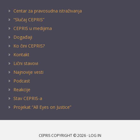
Centar za pravosudna istraživanja
“Slučaj CEPRIS”
CEPRIS u medijima
Događaji
Ko čini CEPRIS?
Kontakt
Lični stavovi
Najnovije vesti
Podcast
Reakcije
Stav CEPRIS-a
Projekat “All Eyes on Justice”
CEPRIS COPYRIGHT © 2026 ·
LOG IN