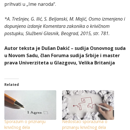
prihvati u „Ime naroda“.
*A. Trešnjev, G. Ilić, S. Beljanski, M. Majić, Osmo izmenjeno i
dopunjeno izdanje Кomentara zakonika o krivičnom
postupku, Službeni Glasnik, Beograd, 2015, str. 781.
Autor teksta je Dušan Dakić – sudija Osnovnog suda
u Novom Sadu, član Foruma sudija Srbije i master
prava Univerziteta u Glazgovu, Velika Britanija
Related
Sporazum o priznanju
Nedostaci sporazuma o
krivičnog dela
priznanju krivičnog dela