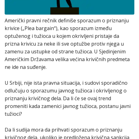
Američki pravni rečnik definiše sporazum o priznanju
krivice („Plea bargain“), kao sporazum između
optuženog i tužioca u kojem okrivljeni pristaje da
prizna krivicu za neke ili sve optužbe protiv njega u
zamenu za ustupke od strane tužioca. U Sjedinjenim
Američkim Državama velika većina krivičnih predmeta
ne ide na suđenje.
U Srbiji, nije ista pravna situacija, i sudovi sporadično
odlučuju o sporazumu javnog tužioca i okrivljenog o
priznanju krivičnog dela. Da li će se ovaj trend
promeniti kada zamenici javnog tužioca, postanu javni
tužioci?
Da li sudija mora da prihvati sporazum o priznanju
krivičnog dela, ukoliko je predložena krivična sankcija