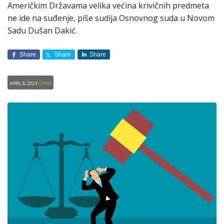
Američkim Državama velika većina krivičnih predmeta
ne ide na suđenje, piše sudija Osnovnog suda u Novom
Sadu Dušan Dakić.
Share
Share
Share
April 8, 2023
CEPRIS