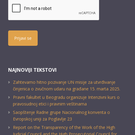
Prijavi se
NAJNOVIJI TEKSTOVI
Zahtevamo hitno pozivanje UN misije za utvrđivanje
činjenica o zvučnom udaru na građane 15. marta 2025.
Pravni fakultet u Beogradu organizuje Intenzivni kurs o
pravosudnoj etici i pravnim veštinama
Saopštenje Radne grupe Nacionalnog konventa o
Evropskoj uniji za Poglavlje 23
Report on the Transparency of the Work of the High
Judicial Council and the High Prosecutorial Council for