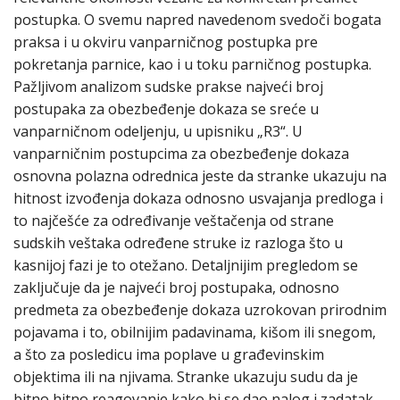
postupka. O svemu napred navedenom svedoči bogata
praksa i u okviru vanparničnog postupka pre
pokretanja parnice, kao i u toku parničnog postupka.
Pažljivom analizom sudske prakse najveći broj
postupaka za obezbeđenje dokaza se sreće u
vanparničnom odeljenju, u upisniku „R3“. U
vanparničnim postupcima za obezbeđenje dokaza
osnovna polazna odrednica jeste da stranke ukazuju na
hitnost izvođenja dokaza odnosno usvajanja predloga i
to najčešće za određivanje veštačenja od strane
sudskih veštaka određene struke iz razloga što u
kasnijoj fazi je to otežano. Detaljnijim pregledom se
zaključuje da je najveći broj postupaka, odnosno
predmeta za obezbeđenje dokaza uzrokovan prirodnim
pojavama i to, obilnijim padavinama, kišom ili snegom,
a što za posledicu ima poplave u građevinskim
objektima ili na njivama. Stranke ukazuju sudu da je
bitno hitno reagovanje kako bi se dao nalog i zadatak