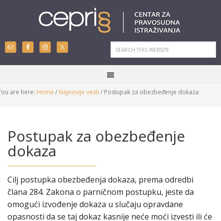
You are here:
Home
/
Najnovije vesti
/
Postupak za obezbeđenje dokaza
Postupak za obezbeđenje
dokaza
Cilj postupka obezbeđenja dokaza, prema odredbi
člana 284. Zakona o parničnom postupku, jeste da
omogući izvođenje dokaza u slučaju opravdane
opasnosti da se taj dokaz kasnije neće moći izvesti ili će