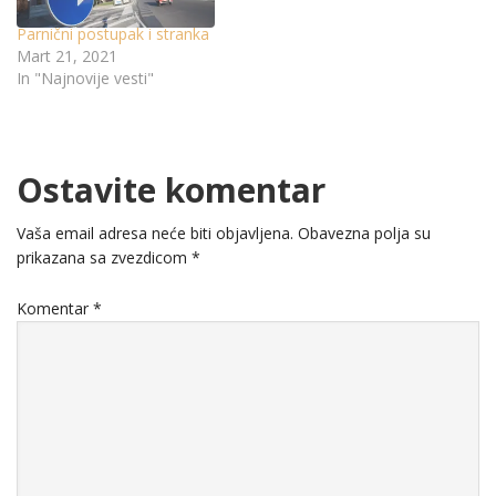
Parnični postupak i stranka
Mart 21, 2021
In "Najnovije vesti"
Ostavite komentar
Vaša email adresa neće biti objavljena.
Obavezna polja su
prikazana sa zvezdicom
*
Komentar
*