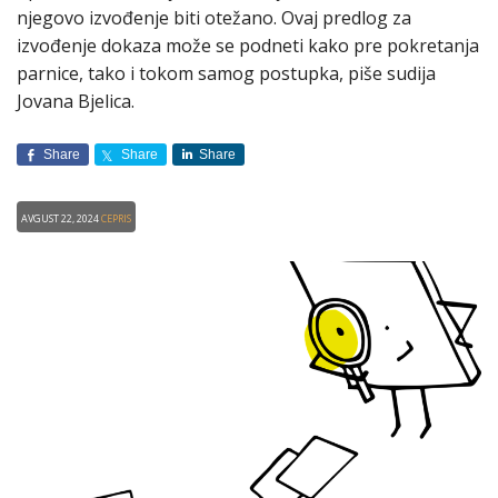
njegovo izvođenje biti otežano. Ovaj predlog za
izvođenje dokaza može se podneti kako pre pokretanja
parnice, tako i tokom samog postupka, piše sudija
Jovana Bjelica.
Share
Share
Share
Avgust 22, 2024
CEPRIS