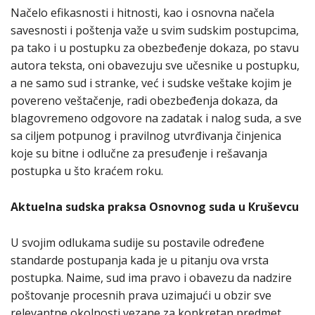
Načelo efikasnosti i hitnosti, kao i osnovna načela
savesnosti i poštenja važe u svim sudskim postupcima,
pa tako i u postupku za obezbeđenje dokaza, po stavu
autora teksta, oni obavezuju sve učesnike u postupku,
a ne samo sud i stranke, već i sudske veštake kojim je
povereno veštačenje, radi obezbeđenja dokaza, da
blagovremeno odgovore na zadatak i nalog suda, a sve
sa ciljem potpunog i pravilnog utvrđivanja činjenica
koje su bitne i odlučne za presuđenje i rešavanja
postupka u što kraćem roku.
Aktuelna sudska praksa Osnovnog suda u Кruševcu
U svojim odlukama sudije su postavile određene
standarde postupanja kada je u pitanju ova vrsta
postupka. Naime, sud ima pravo i obavezu da nadzire
poštovanje procesnih prava uzimajući u obzir sve
relevantne okolnosti vezane za konkretan predmet