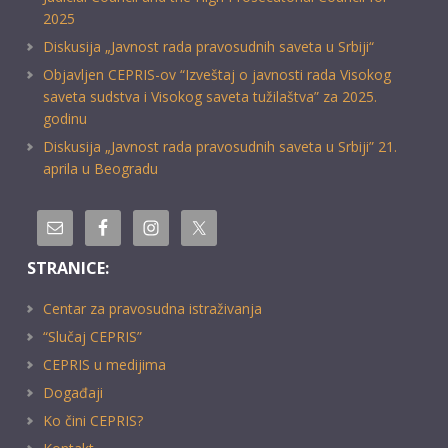
2025
Diskusija „Javnost rada pravosudnih saveta u Srbiji“
Objavljen CEPRIS-ov “Izveštaj o javnosti rada Visokog
saveta sudstva i Visokog saveta tužilaštva” za 2025.
godinu
Diskusija „Javnost rada pravosudnih saveta u Srbiji” 21.
aprila u Beogradu
STRANICE:
Centar za pravosudna istraživanja
“Slučaj CEPRIS”
CEPRIS u medijima
Događaji
Ko čini CEPRIS?