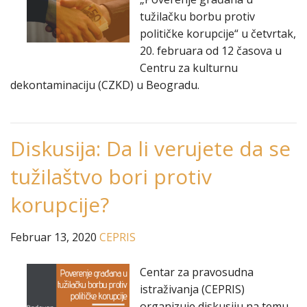
tužilačku borbu protiv
političke korupcije“ u četvrtak,
20. februara od 12 časova u
Centru za kulturnu
dekontaminaciju (CZKD) u Beogradu.
Diskusija: Da li verujete da se
tužilaštvo bori protiv
korupcije?
Februar 13, 2020
CEPRIS
Centar za pravosudna
istraživanja (CEPRIS)
organizuje diskusiju na temu