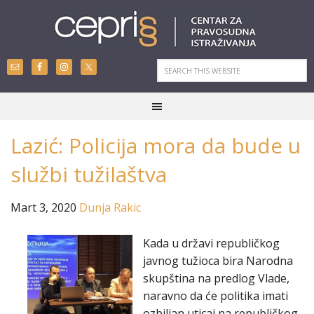
Lazić: Policija mora da bude u
službi tužilaštva
Mart 3, 2020
Dunja Rakic
Kada u državi republičkog
javnog tužioca bira Narodna
skupština na predlog Vlade,
naravno da će politika imati
ozbiljan uticaj na republičkog