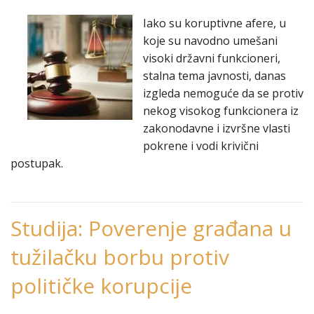
Iako su koruptivne afere, u
koje su navodno umešani
visoki državni funkcioneri,
stalna tema javnosti, danas
izgleda nemoguće da se protiv
nekog visokog funkcionera iz
zakonodavne i izvršne vlasti
pokrene i vodi krivični
postupak.
Studija: Poverenje građana u
tužilačku borbu protiv
političke korupcije