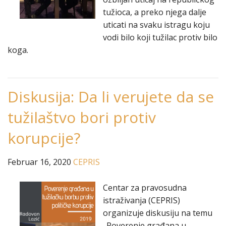
tužioca, a preko njega dalje
uticati na svaku istragu koju
vodi bilo koji tužilac protiv bilo
koga.
Diskusija: Da li verujete da se
tužilaštvo bori protiv
korupcije?
Februar 16, 2020
CEPRIS
Centar za pravosudna
istraživanja (CEPRIS)
organizuje diskusiju na temu
„Poverenje građana u