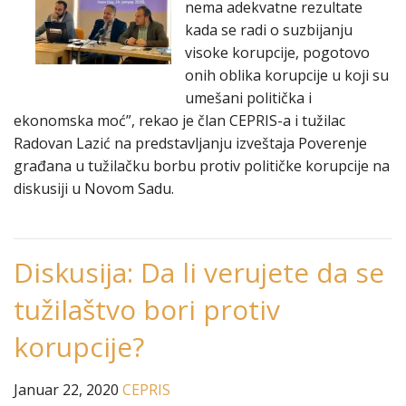
nema adekvatne rezultate
kada se radi o suzbijanju
visoke korupcije, pogotovo
onih oblika korupcije u koji su
umešani politička i
ekonomska moć”, rekao je član CEPRIS-a i tužilac
Radovan Lazić na predstavljanju izveštaja Poverenje
građana u tužilačku borbu protiv političke korupcije na
diskusiji u Novom Sadu.
Diskusija: Da li verujete da se
tužilaštvo bori protiv
korupcije?
Januar 22, 2020
CEPRIS