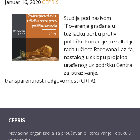
Januar 16, 2020
CEPRIS
Studija pod nazivom
“Poverenje građana u
tužilačku borbu protiv
političke korupcije” rezultat je
rada tužioca Radovana Lazića,
nastalog u sklopu projekta
urađenog uz podršku Centra
za istraživanje,
transparentnost i odgovornost (CRTA).
CEPRIS
Nevladina organizacija za proučavanje, istraživanje i obuku u
pravosuđu