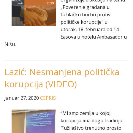
„Poverenje građana u
tužilačku borbu protiv
političke korupcije“ u
utorak, 18. februara od 14
časova u hotelu Ambasador u
Nišu.
Lazić: Nesmanjena politička
korupcija (VIDEO)
Januar 27, 2020
CEPRIS
“Mi smo zemlja u kojoj
korupcija ima dugu tradiciju.
Tužilaštvo trenutno prosto