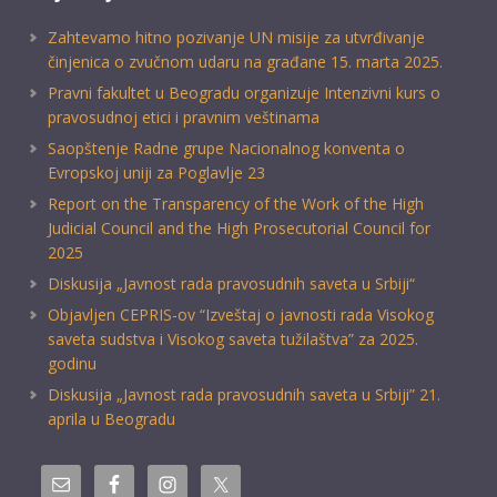
Zahtevamo hitno pozivanje UN misije za utvrđivanje
činjenica o zvučnom udaru na građane 15. marta 2025.
Pravni fakultet u Beogradu organizuje Intenzivni kurs o
pravosudnoj etici i pravnim veštinama
Saopštenje Radne grupe Nacionalnog konventa o
Evropskoj uniji za Poglavlje 23
Report on the Transparency of the Work of the High
Judicial Council and the High Prosecutorial Council for
2025
Diskusija „Javnost rada pravosudnih saveta u Srbiji“
Objavljen CEPRIS-ov “Izveštaj o javnosti rada Visokog
saveta sudstva i Visokog saveta tužilaštva” za 2025.
godinu
Diskusija „Javnost rada pravosudnih saveta u Srbiji” 21.
aprila u Beogradu