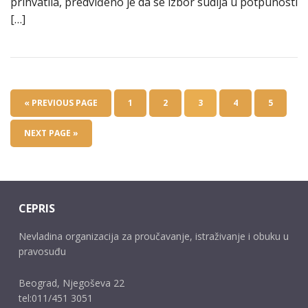
prihvatila, predviđeno je da se izbor sudija u potpunosti
[…]
« PREVIOUS PAGE
1
2
3
4
5
NEXT PAGE »
CEPRIS
Nevladina organizacija za proučavanje, istraživanje i obuku u
pravosuđu
Beograd, Njegoševa 22
tel:011/451 3051