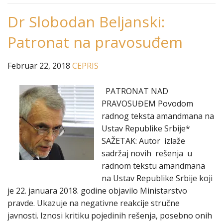
Dr Slobodan Beljanski:
Patronat na pravosuđem
Februar 22, 2018
CEPRIS
PATRONAT NAD
PRAVOSUĐEM Povodom
radnog teksta amandmana na
Ustav Republike Srbije*
SAŽETAK: Autor izlaže
sadržaj novih rešenja u
radnom tekstu amandmana
na Ustav Republike Srbije koji
je 22. januara 2018. godine objavilo Ministarstvo
pravde. Ukazuje na negativne reakcije stručne
javnosti. Iznosi kritiku pojedinih rešenja, posebno onih