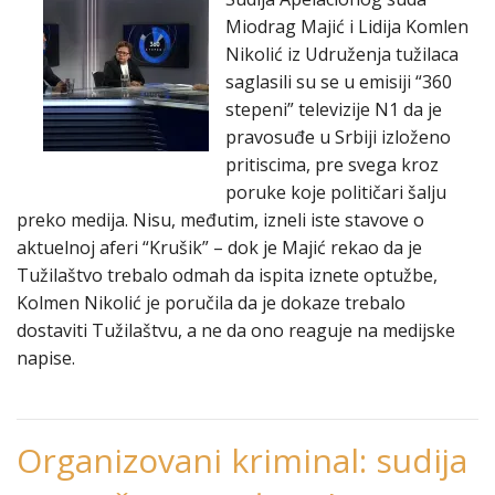
Miodrag Majić i Lidija Komlen
Nikolić iz Udruženja tužilaca
saglasili su se u emisiji “360
stepeni” televizije N1 da je
pravosuđe u Srbiji izloženo
pritiscima, pre svega kroz
poruke koje političari šalju
preko medija. Nisu, međutim, izneli iste stavove o
aktuelnoj aferi “Krušik” – dok je Majić rekao da je
Tužilaštvo trebalo odmah da ispita iznete optužbe,
Kolmen Nikolić je poručila da je dokaze trebalo
dostaviti Tužilaštvu, a ne da ono reaguje na medijske
napise.
Organizovani kriminal: sudija