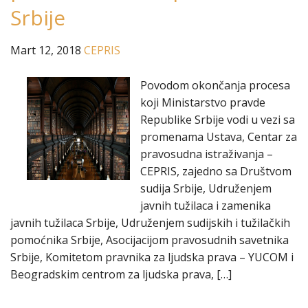
Srbije
Mart 12, 2018
CEPRIS
Povodom okončanja procesa
koji Ministarstvo pravde
Republike Srbije vodi u vezi sa
promenama Ustava, Centar za
pravosudna istraživanja –
CEPRIS, zajedno sa Društvom
sudija Srbije, Udruženjem
javnih tužilaca i zamenika
javnih tužilaca Srbije, Udruženjem sudijskih i tužilačkih
pomoćnika Srbije, Asocijacijom pravosudnih savetnika
Srbije, Komitetom pravnika za lјudska prava – YUCOM i
Beogradskim centrom za lјudska prava, […]