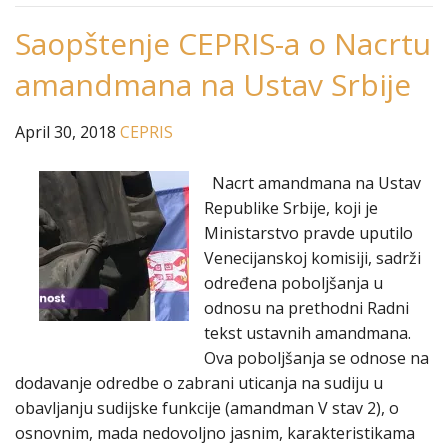
Saopštenje CEPRIS-a o Nacrtu
amandmana na Ustav Srbije
April 30, 2018
CEPRIS
Nacrt amandmana na Ustav
Republike Srbije, koji je
Ministarstvo pravde uputilo
Venecijanskoj komisiji, sadrži
određena poboljšanja u
odnosu na prethodni Radni
tekst ustavnih amandmana.
Ova poboljšanja se odnose na
dodavanje odredbe o zabrani uticanja na sudiju u
obavljanju sudijske funkcije (amandman V stav 2), o
osnovnim, mada nedovoljno jasnim, karakteristikama