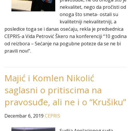
nekvalitet, nego da pročisti od
onoga što smeta- ostali su
kvalitetniji nekvalitetniji, a
posledice toga se i danas osećaju, rekla je predsednica
CEPRIS-a Vida Petrović Škero na konferenciji “10 godina
od reizbora – Sećanje na pogubne poteze da se ne bi
pravili novi”.
Majić i Komlen Nikolić
saglasni o pritiscima na
pravosuđe, ali ne i o “Krušiku”
Decembar 6, 2019
CEPRIS
Sudija Apelacionog suda