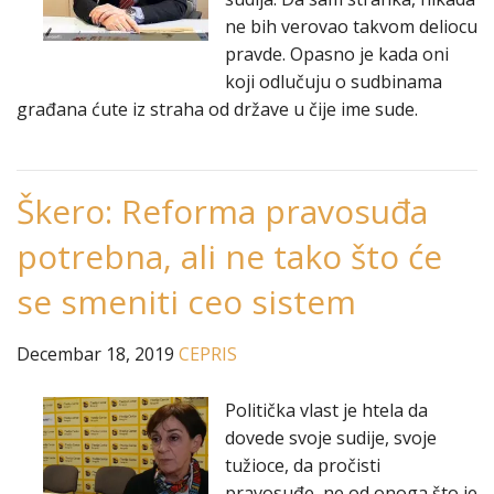
ne bih verovao takvom deliocu
pravde. Opasno je kada oni
koji odlučuju o sudbinama
građana ćute iz straha od države u čije ime sude.
Škero: Reforma pravosuđa
potrebna, ali ne tako što će
se smeniti ceo sistem
Decembar 18, 2019
CEPRIS
Politička vlast je htela da
dovede svoje sudije, svoje
tužioce, da pročisti
pravosuđe, ne od onoga što je