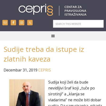
Sudije treba da istupe iz
zlatnih kaveza
Decembar 31, 2019
CEPRIS
Sudija koji želi da bude
nevidljivi šraf koji „tuče po
sirotinji” a „klanja se
vladarima” ne može biti dobar
sudija. Da sam stranka, nikada