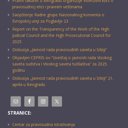
Pravni fakultet u Beogradu organizuje Intenzivni kurs o
pravosudnoj etici i pravnim veštinama
Saopštenje Radne grupe Nacionalnog konventa o
Evropskoj uniji za Poglavlje 23
Report on the Transparency of the Work of the High
Judicial Council and the High Prosecutorial Council for
2025
Diskusija „Javnost rada pravosudnih saveta u Srbiji“
Objavljen CEPRIS-ov “Izveštaj o javnosti rada Visokog
saveta sudstva i Visokog saveta tužilaštva” za 2025.
godinu
Diskusija „Javnost rada pravosudnih saveta u Srbiji” 21.
aprila u Beogradu
STRANICE:
Centar za pravosudna istraživanja