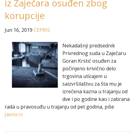
iz Zaječara osuđen zbog
korupcije
Jun 16, 2019
CEPRIS
Nekadašnji predsednik
Privrednog suda u Zaječaru
Goran Krstić osuđen za
počinjeno krivično delo
trgovina uticajem u
saizvršilaštvu za šta mu je
izrečena kazna u trajanju od
dve i po godine kao i zabrana
rada u pravosuđu u trajanju od pet godina, piše
Javno.rs