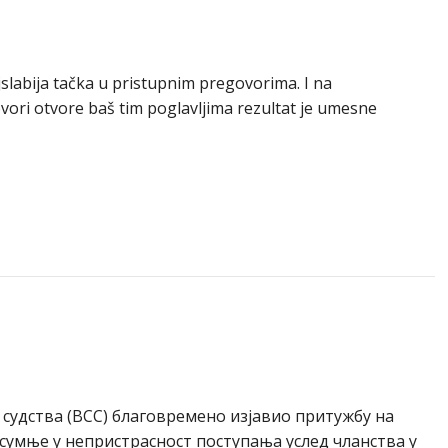
jslabija tačka u pristupnim pregovorima. I na
ri otvore baš tim poglavljima rezultat je umesne
ту судства (ВСС) благовремено изјавио притужбу на
 сумње у непристрасност поступања услед чланства у