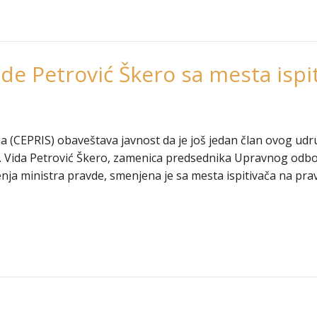
e Petrović Škero sa mesta ispi
a (CEPRIS) obaveštava javnost da je još jedan član ovog udr
. Vida Petrović Škero, zamenica predsednika Upravnog odbo
nja ministra pravde, smenjena je sa mesta ispitivača na pra