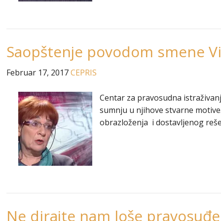
Saopštenje povodom smene Vid
Februar 17, 2017
CEPRIS
Centar za pravosudna istraživanj
sumnju u njihove stvarne motive
obrazloženja i dostavljenog reše
Ne dirajte nam loše pravosuđe