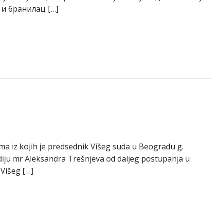
 и бранилац […]
ma iz kojih je predsednik Višeg suda u Beogradu g.
diju mr Aleksandra Trešnjeva od daljeg postupanja u
Višeg […]