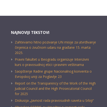
NAJNOVIJI TEKSTOVI
Zahtevamo hitno pozivanje UN misije za utvrđivanje
činjenica o zvučnom udaru na građane 15. marta
2025.
Pravni fakultet u Beogradu organizuje Intenzivni
kurs o pravosudnoj etici i pravnim veštinama
Saopštenje Radne grupe Nacionalnog konventa o
Evropskoj uniji za Poglavlje 23
Report on the Transparency of the Work of the High
Judicial Council and the High Prosecutorial Council
for 2025
Diskusija „Javnost rada pravosudnih saveta u Srbiji“