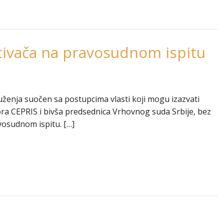
tivača na pravosudnom ispitu
uženja suočen sa postupcima vlasti koji mogu izazvati
ra CEPRIS i bivša predsednica Vrhovnog suda Srbije, bez
vosudnom ispitu. […]