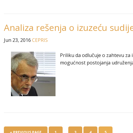
Analiza rešenja o izuzeću sudije
Jun 23, 2016
CEPRIS
Priliku da odlučuje o zahtevu za 
mogućnost postojanja udruženja 
…
« PREVIOUS PAGE
1
3
4
5