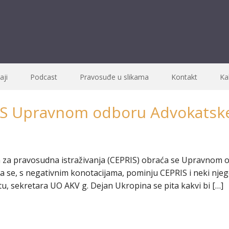
ji
Podcast
Pravosuđe u slikama
Kontakt
Ka
S Upravnom odboru Advokatsk
a za pravosudna istraživanja (CEPRIS) obraća se Upravno
ima se, s negativnim konotacijama, pominju CEPRIS i neki n
u, sekretara UO AKV g. Dejan Ukropina se pita kakvi bi […]