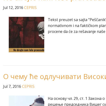
Jul 12, 2016
CEPRIS
Tekst preuzet sa sajta “Peščanik
normativnom i na faktičkom plan
procene da će za rešavanje naše 
О чему ће одлучивати Високи
Jul 7, 2016
CEPRIS
На основу чл. 29, ст. 1 Закона
решење председника Вишег суд