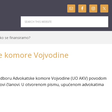
ko se finansiramo?
e komore Vojvodine
m odboru Advokatske komore Vojvodine (UO AKV) povodom
jegovi članovi. U otvorenom pismu, upućenom advokatima