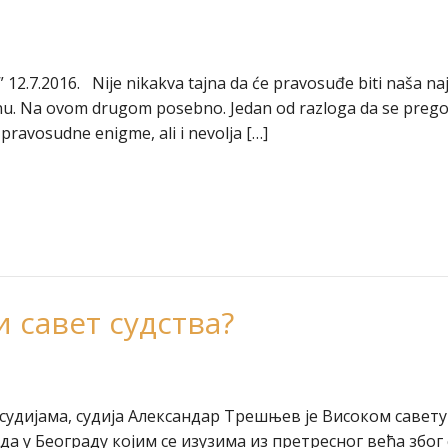
” 12.7.2016. Nije nikakva tajna da će pravosuđe biti naša na
u. Na ovom drugom posebno. Jedan od razloga da se pregovo
pravosudne enigme, ali i nevolja […]
 савет судства?
 о судијама, судија Александар Трешњев је Високом саве
а у Београду којим се изузима из претресног већа због