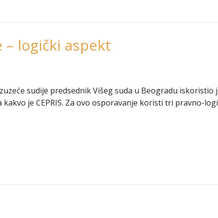
 – logički aspekt
izuzeće sudije predsednik Višeg suda u Beogradu iskoristio je
kakvo je CEPRIS. Za ovo osporavanje koristi tri pravno-log