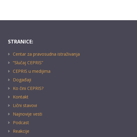
STRANICE:
Centar za pravosudna istraživanja
“Slučaj CEPRIS”
CEPRIS u medijima
Događaji
Ko čini CEPRIS?
Kontakt
Lični stavovi
Najnovije vesti
Podcast
Reakcije