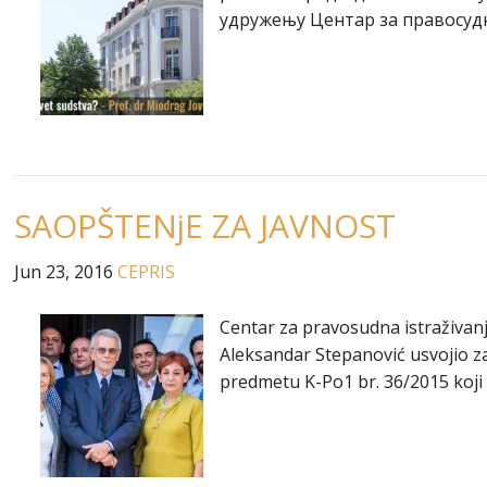
удружењу Центар за правосудн
SAOPŠTENjE ZA JAVNOST
Jun 23, 2016
CEPRIS
Centar za pravosudna istraživanj
Aleksandar Stepanović usvojio z
predmetu K-Po1 br. 36/2015 koji