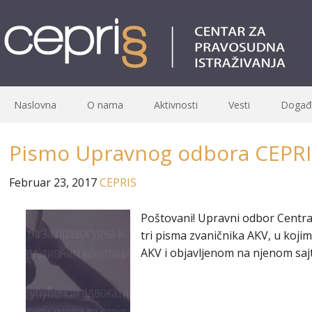
Naslovna
O nama
Aktivnosti
Vesti
Događa
Pismo Upravnog odbora CEPRI
Februar 23, 2017
CEPRIS
Poštovani! Upravni odbor Centr
tri pisma zvaničnika AKV, u koj
AKV i objavljenom na njenom sajt