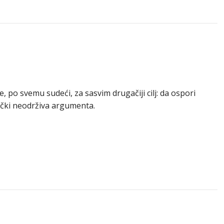
, po svemu sudeći, za sasvim drugačiji cilj: da ospori
ički neodrživa argumenta.