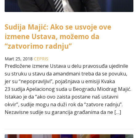
Sudija Majić: Ako se usvoje ove
izmene Ustava, možemo da
“zatvorimo radnju”
Mart 25, 2018
CEPRIS
Predložene izmene Ustava u delu pravosuđa ujedinile
su struku u stavu da amandmani treba da se povuku,
jer su “nepopravljivi”, pojašnjava u emisiji Kvaka
23 sudija Apelacionog suda u Beogradu Miodrag Majić.
Istakao je da “ako ovo zaista postane naš ustavni
okvir”, sudije mogu na duži rok da “zatvore radnju”.
Nezavisne sudije su garancija građanima da ne […]