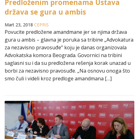
Predloženim promenama Ustava
država se gura u ambis
Mart 23, 2018
CEPRIS
Povucite predložene amandmane jer se njima država
gura u ambis – glavna je poruka sa tribine „Advokatura
za nezavisno pravosuđe” koju je danas organizovala
Advokatska komora Beograda. Govornici na tribini
saglasni su i da su predložena rešenja korak unazad u
borbi za nezavisno pravosuđe. „Na osnovu onoga što
smo čuli i videli kroz predloge amandmana […]