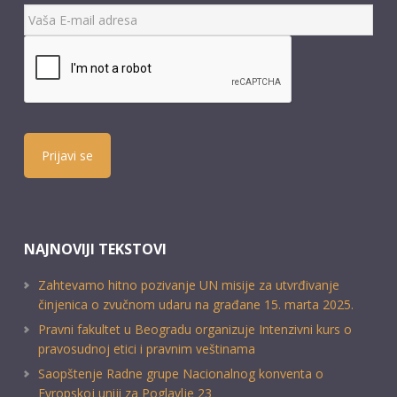
Prijavi se
NAJNOVIJI TEKSTOVI
Zahtevamo hitno pozivanje UN misije za utvrđivanje
činjenica o zvučnom udaru na građane 15. marta 2025.
Pravni fakultet u Beogradu organizuje Intenzivni kurs o
pravosudnoj etici i pravnim veštinama
Saopštenje Radne grupe Nacionalnog konventa o
Evropskoj uniji za Poglavlje 23