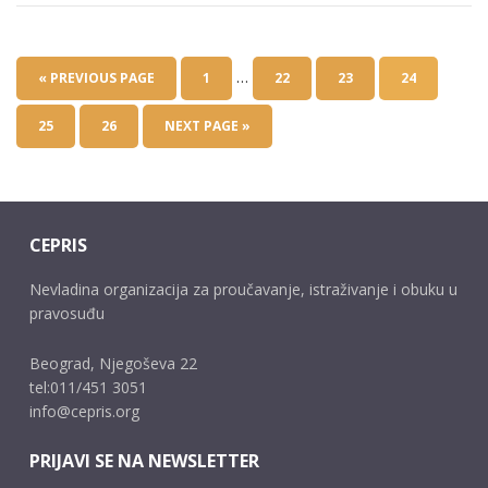
…
« PREVIOUS PAGE
1
22
23
24
25
26
NEXT PAGE »
CEPRIS
Nevladina organizacija za proučavanje, istraživanje i obuku u
pravosuđu
Beograd, Njegoševa 22
tel:011/451 3051
info@cepris.org
PRIJAVI SE NA NEWSLETTER