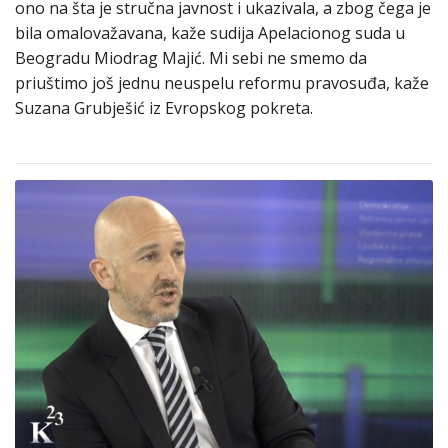
ono na šta je stručna javnost i ukazivala, a zbog čega je
bila omalovažavana, kaže sudija Apelacionog suda u
Beogradu Miodrag Majić. Mi sebi ne smemo da
priuštimo još jednu neuspelu reformu pravosuđa, kaže
Suzana Grubješić iz Evropskog pokreta.