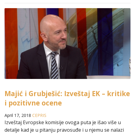
Majić i Grubješić: Izveštaj EK – kritike
i pozitivne ocene
April 17, 2018
CEPRIS
Izveštaj Evropske komisije ovoga puta je išao više u
detalje kad je u pitanju pravosuđe i u njemu se nalazi