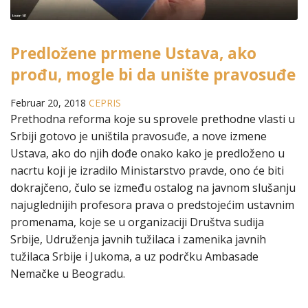
Predložene prmene Ustava, ako
prođu, mogle bi da unište pravosuđe
Februar 20, 2018
CEPRIS
Prethodna reforma koje su sprovele prethodne vlasti u
Srbiji gotovo je uništila pravosuđe, a nove izmene
Ustava, ako do njih dođe onako kako je predloženo u
nacrtu koji je izradilo Ministarstvo pravde, ono će biti
dokrajčeno, čulo se između ostalog na javnom slušanju
najuglednijih profesora prava o predstojećim ustavnim
promenama, koje se u organizaciji Društva sudija
Srbije, Udruženja javnih tužilaca i zamenika javnih
tužilaca Srbije i Jukoma, a uz podrčku Ambasade
Nemačke u Beogradu.