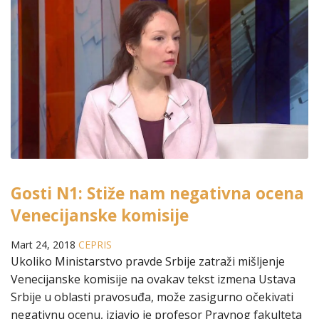
Gosti N1: Stiže nam negativna ocena
Venecijanske komisije
Mart 24, 2018
CEPRIS
Ukoliko Ministarstvo pravde Srbije zatraži mišljenje
Venecijanske komisije na ovakav tekst izmena Ustava
Srbije u oblasti pravosuđa, može zasigurno očekivati
negativnu ocenu, izjavio je profesor Pravnog fakulteta