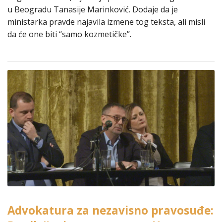
u Beogradu Tanasije Marinković. Dodaje da je
ministarka pravde najavila izmene tog teksta, ali misli
da će one biti “samo kozmetičke”.
Advokatura za nezavisno pravosuđe: