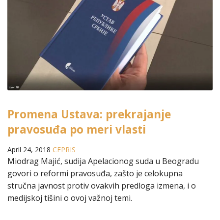
Promena Ustava: prekrajanje
pravosuđa po meri vlasti
April 24, 2018
CEPRIS
Miodrag Majić, sudija Apelacionog suda u Beogradu
govori o reformi pravosuđa, zašto je celokupna
stručna javnost protiv ovakvih predloga izmena, i o
medijskoj tišini o ovoj važnoj temi.