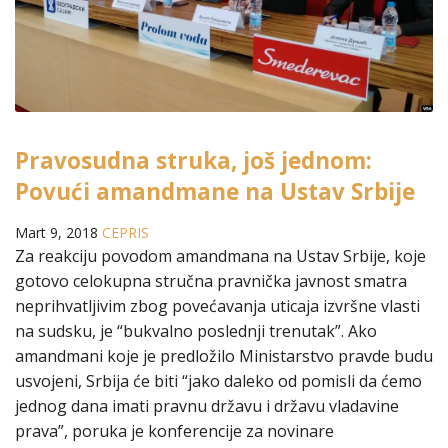
Pravosudna struka, još jednom:
Povući amandmane na Ustav Srbije
Mart 9, 2018
CEPRIS
Za reakciju povodom amandmana na Ustav Srbije, koje
gotovo celokupna stručna pravnička javnost smatra
neprihvatljivim zbog povećavanja uticaja izvršne vlasti
na sudsku, je “bukvalno poslednji trenutak”. Ako
amandmani koje je predložilo Ministarstvo pravde budu
usvojeni, Srbija će biti “jako daleko od pomisli da ćemo
jednog dana imati pravnu državu i državu vladavine
prava”, poruka je konferencije za novinare