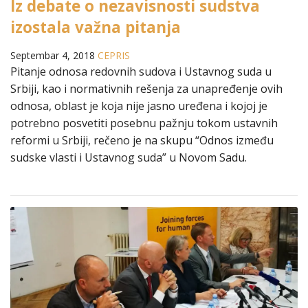
Iz debate o nezavisnosti sudstva
izostala važna pitanja
Septembar 4, 2018
CEPRIS
Pitanje odnosa redovnih sudova i Ustavnog suda u
Srbiji, kao i normativnih rešenja za unapređenje ovih
odnosa, oblast je koja nije jasno uređena i kojoj je
potrebno posvetiti posebnu pažnju tokom ustavnih
reformi u Srbiji, rečeno je na skupu “Odnos između
sudske vlasti i Ustavnog suda” u Novom Sadu.