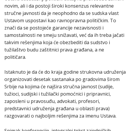
novim, ali i da postoji široki konsenzus relevantne
stručne javnosti da je neophodno da se sudska vlast
Ustavom uspostavi kao ravnopravna političkim. To
znači da se postojeće garancije nezavisnosti i
samostalnosti ne smeju snižavati, već da ih treba jačati
takvim rešenjima koja će obezbediti da sudstvo i
tužilaštvo budu zaštitnici prava građana, a ne
političara.
Istaknuto je da će do kraja godine strukovna udruženja
organizovati desetak sastanaka po gradovima širom
Srbije na kojima će najšira stručna javnost (sudije,
tužioci, sudijski i tužilački pomoćnici i pripravnici,
zaposleni u pravosuđu, advokati, profesori,
predstavnici udruženja građana u oblasti prava)
razgovarati o najboljim rešenjima za imenu Ustava.
Snimak konferencije, integralni tekst zajedničkih