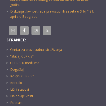
godinu
Diskusija „Javnost rada pravosudnih saveta u Srbiji” 21.
aprila u Beogradu
STRANICE:
Centar za pravosudna istraživanja
“Slučaj CEPRIS”
CEPRIS u medijima
Događaji
Ko čini CEPRIS?
Kontakt
Lični stavovi
Najnovije vesti
Podcast