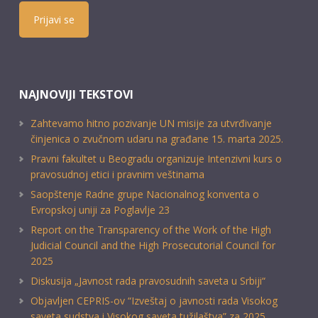
Prijavi se
NAJNOVIJI TEKSTOVI
Zahtevamo hitno pozivanje UN misije za utvrđivanje
činjenica o zvučnom udaru na građane 15. marta 2025.
Pravni fakultet u Beogradu organizuje Intenzivni kurs o
pravosudnoj etici i pravnim veštinama
Saopštenje Radne grupe Nacionalnog konventa o
Evropskoj uniji za Poglavlje 23
Report on the Transparency of the Work of the High
Judicial Council and the High Prosecutorial Council for
2025
Diskusija „Javnost rada pravosudnih saveta u Srbiji“
Objavljen CEPRIS-ov “Izveštaj o javnosti rada Visokog
saveta sudstva i Visokog saveta tužilaštva” za 2025.