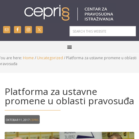
You are here:
Home
/
Uncategorized
/
Platforma za ustavne promene u oblasti
pravosuđa
Platforma za ustavne
promene u oblasti pravosuđa
Oktobar 11, 2017
CEPRIS