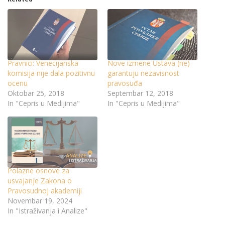
Pravnici: Venecijanska
Nove izmene Ustava (ne)
komisija nije dala pozitivnu
garantuju nezavisnost
ocenu
pravosuđa
Oktobar 25, 2018
Septembar 12, 2018
In "Cepris u Medijima"
In "Cepris u Medijima"
Polazne osnove za
usvajanje Zakona o
Pravosudnoj akademiji
Novembar 19, 2024
In "Istraživanja i Analize"