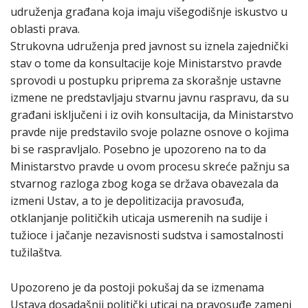
udruženja građana koja imaju višegodišnje iskustvo u
oblasti prava.
Strukovna udruženja pred javnost su iznela zajednički
stav o tome da konsultacije koje Ministarstvo pravde
sprovodi u postupku priprema za skorašnje ustavne
izmene ne predstavljaju stvarnu javnu raspravu, da su
građani isključeni i iz ovih konsultacija, da Ministarstvo
pravde nije predstavilo svoje polazne osnove o kojima
bi se raspravljalo. Posebno je upozoreno na to da
Ministarstvo pravde u ovom procesu skreće pažnju sa
stvarnog razloga zbog koga se država obavezala da
izmeni Ustav, a to je depolitizacija pravosuđa,
otklanjanje političkih uticaja usmerenih na sudije i
tužioce i jačanje nezavisnosti sudstva i samostalnosti
tužilaštva.
Upozoreno je da postoji pokušaj da se izmenama
Ustava dosadašnji politički uticaj na pravosuđe zameni